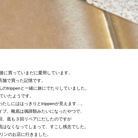
前後に買っていまだに愛用しています。
店舗で買った記憶です。
のtrippenと一緒に旅にでたりしていました。
っていたようです。
たしにははっきりとtrippenが見えます…。
イプ。靴底は偶蹄類みたいになったやつで、
回、底も３回リペアにだしたのですが
底はなくなってしまって、すこし残念でした。
ルリンのお店に行きました。