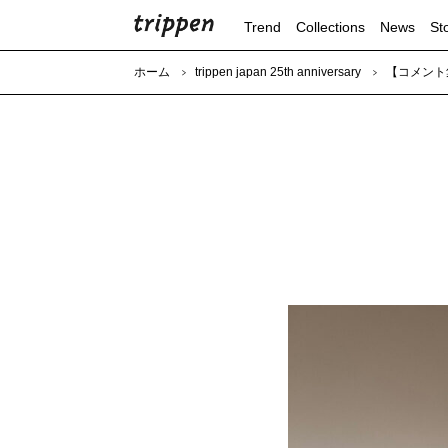
Trend
Collections
News
St
ホーム
trippen japan 25th anniversary
【コメント集】