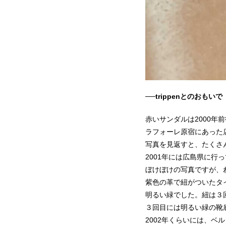
──trippenとのおもいで
赤いサンダルは2000年
ラフォーレ原宿にあった
写真を見返すと、たくさん
2001年には広島県に行
ぼけぼけの写真ですが、わ
紫色の革で紐がついたタ
明るい緑でした。紐は３
３回目には明るい緑の靴
2002年くらいには、ベ