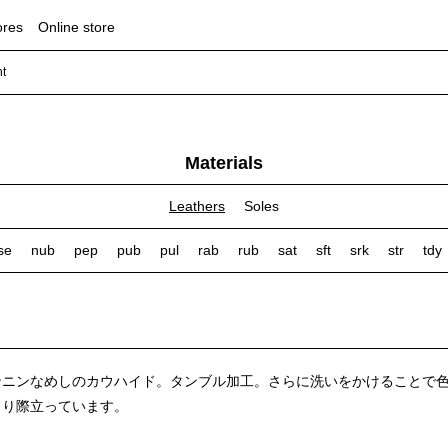
ores
Online store
ht
Materials
Leathers
Soles
se
nub
pep
pub
pul
rab
rub
sat
sft
srk
str
tdy
ンニンなめしのカウハイド。タンブル加工。さらに洗いをかけることで
より際立っています。