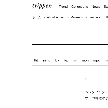
Trend
Collections
News
St
ホーム
About trippen
Materials
Leathers
l
lam
lav
lea
lff
lht
lining
lux
lxp
mfl
mon
mpc
m
lht
ベジタブルタ
ザーの特徴が