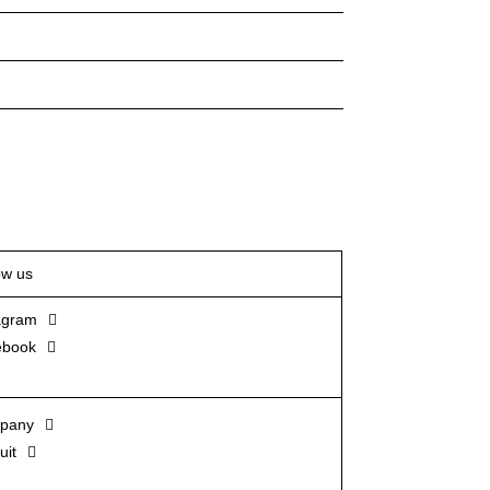
ow us
agram
ebook
pany
uit