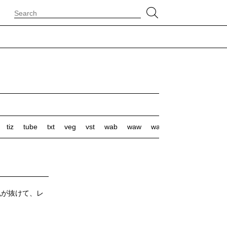
tiz
tube
txt
veg
vst
wab
waw
wax
wlf
色が抜けて、レ