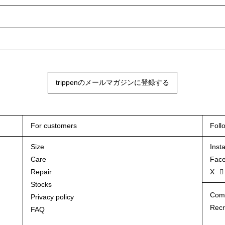
trippenのメールマガジンに登録する
For customers
Foll
Size
Inst
Care
Fac
Repair
X
Stocks
Com
Privacy policy
Recr
FAQ