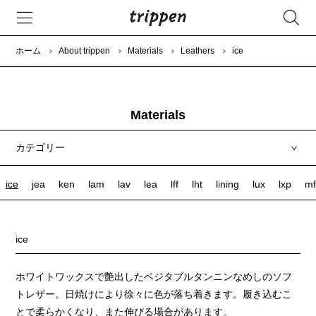
ホーム
About trippen
Materials
Leathers
ice
Materials
カテゴリー
ice
jea
ken
lam
lav
lea
lff
lht
lining
lux
lxp
mf
ice
ホワイトワックスで艶出したベジタブルタンニンなめしのソフ
トレザー。日焼けにより徐々に色が落ち着きます。履き込むこ
とで柔らかくなり、また伸びる場合があります。