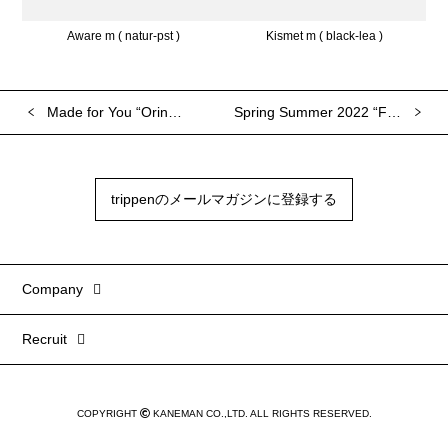
Aware m ( natur-pst )
Kismet m ( black-lea )
Made for You “Orinoco”
Spring Summer 2022 “Focus”
trippenのメールマガジンに登録する
Company
Recruit
COPYRIGHT
KANEMAN CO.,LTD. ALL RIGHTS RESERVED.