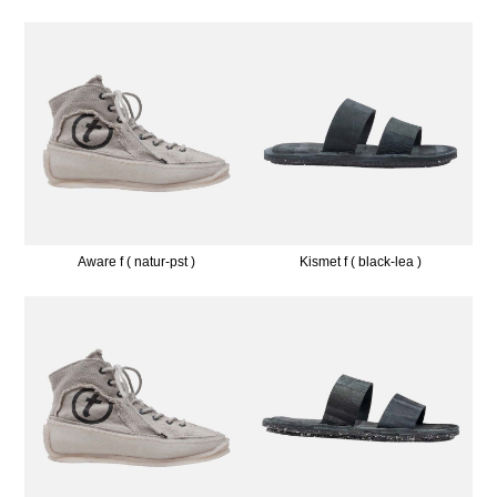
Aware f ( natur-pst )
Kismet f ( black-lea )