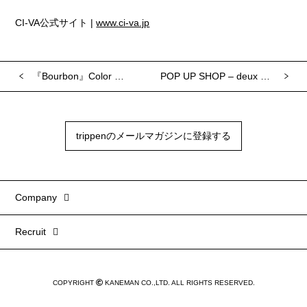
CI-VA公式サイト |
www.ci-va.jp
『Bourbon』Color Order
POP UP SHOP – deux plus undemi
trippenのメールマガジンに登録する
Company
Recruit
COPYRIGHT
KANEMAN CO.,LTD. ALL RIGHTS RESERVED.