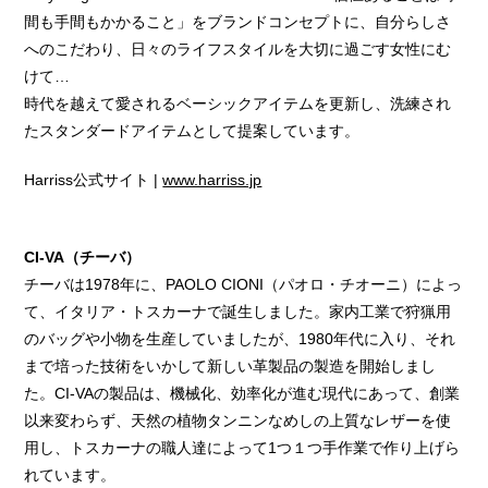
間も手間もかかること」をブランドコンセプトに、自分らしさ
へのこだわり、日々のライフスタイルを大切に過ごす女性にむ
けて…
時代を越えて愛されるベーシックアイテムを更新し、洗練され
たスタンダードアイテムとして提案しています。
Harriss公式サイト |
www.harriss.jp
CI-VA（チーバ）
チーバは1978年に、PAOLO CIONI（パオロ・チオーニ）によっ
て、イタリア・トスカーナで誕生しました。家内工業で狩猟用
のバッグや小物を生産していましたが、1980年代に入り、それ
まで培った技術をいかして新しい革製品の製造を開始しまし
た。CI-VAの製品は、機械化、効率化が進む現代にあって、創業
以来変わらず、天然の植物タンニンなめしの上質なレザーを使
用し、トスカーナの職人達によって1つ１つ手作業で作り上げら
れています。