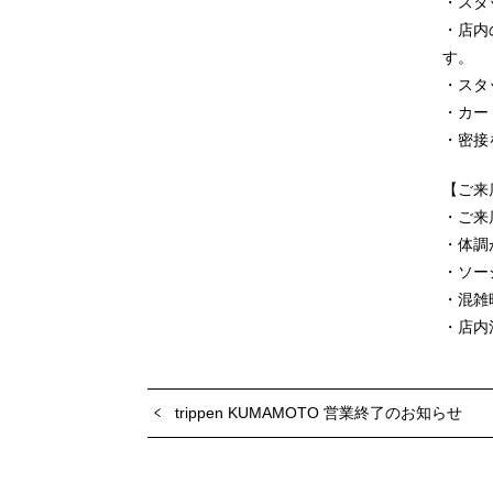
・スタ
・店内
す。
・スタ
・カー
・密接
【ご来
・ご来
・体調
・ソー
・混雑
・店内
trippen KUMAMOTO 営業終了のお知らせ