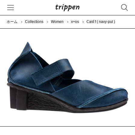
ホーム
Collections
Women
x+os
Cast f ( navy-pul )