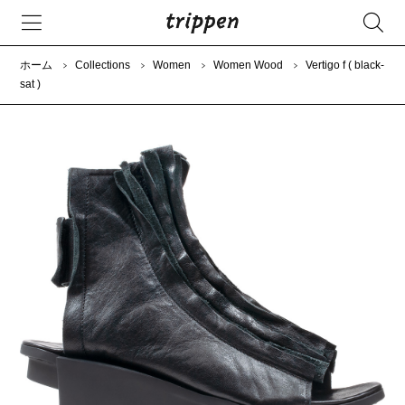
ホーム
Collections
Women
Women Wood
Vertigo f ( black-
sat )