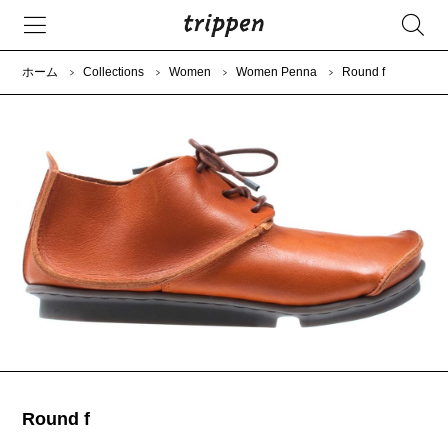
ホーム
Collections
Women
Women Penna
Round f
Round f