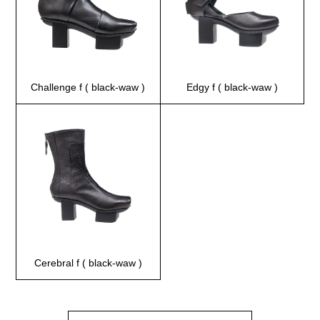
Challenge f ( black-waw )
Edgy f ( black-waw )
Cerebral f ( black-waw )