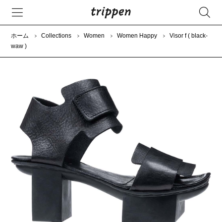
ホーム
Collections
Women
Women Happy
Visor f ( black-
waw )