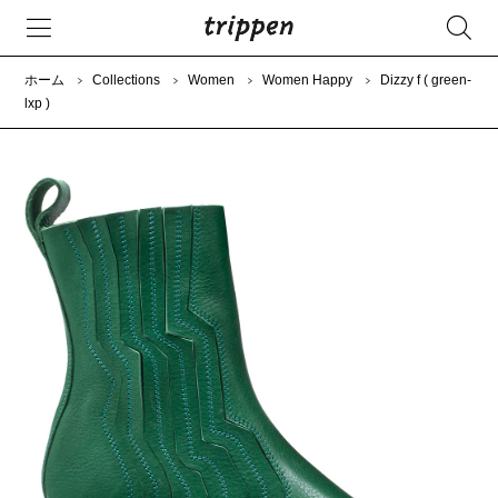
ホーム
Collections
Women
Women Happy
Dizzy f ( green-
lxp )