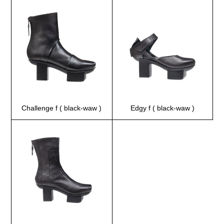
Challenge f ( black-waw )
Edgy f ( black-waw )