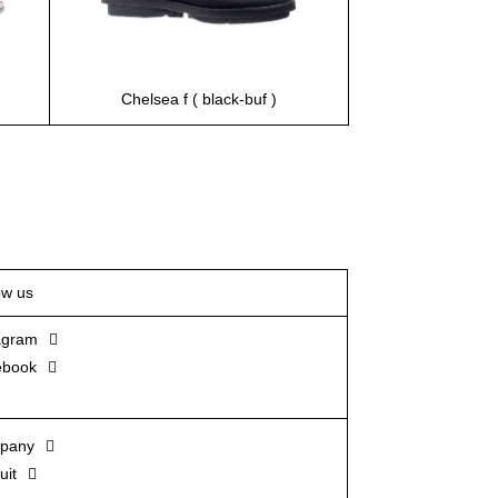
Chelsea f ( black-buf )
ow us
agram
ebook
pany
uit