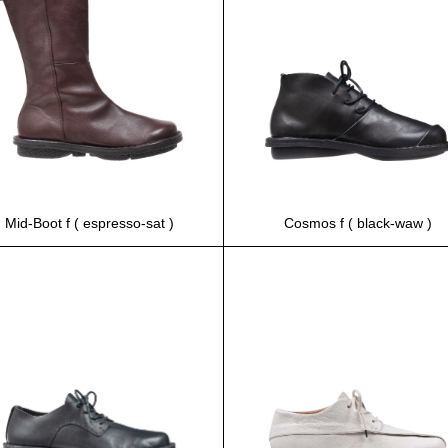
Mid-Boot f ( espresso-sat )
Cosmos f ( black-waw )