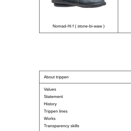
Nomad-Hi f ( stone-bi-waw )
About trippen
Values
Statement
History
Trippen lines
Works
Transparency skills