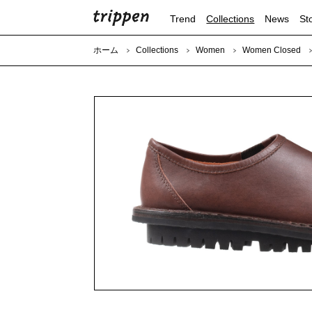
Trend
Collections
News
St
ホーム
Collections
Women
Women Closed