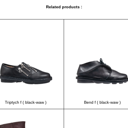
Related products :
Triptych f ( black-waw )
Bend f ( black-waw )