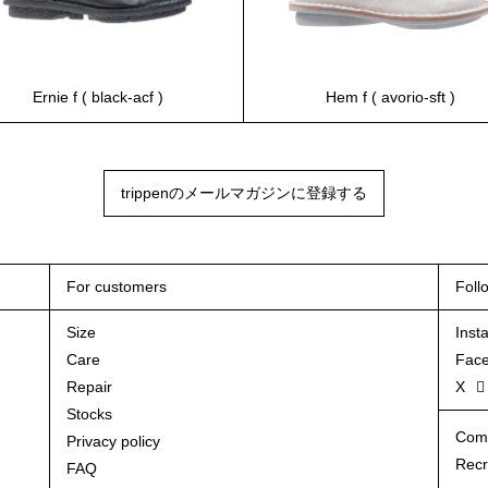
Ernie f ( black-acf )
Hem f ( avorio-sft )
trippenのメールマガジンに登録する
For customers
Foll
Size
Inst
Care
Fac
Repair
X
Stocks
Com
Privacy policy
Recr
FAQ