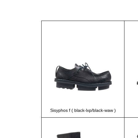
Sisyphos f ( black-lxp/black-waw )