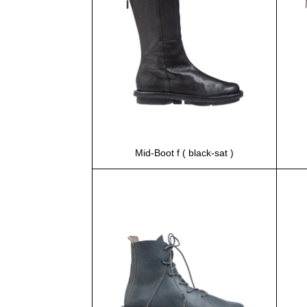
Mid-Boot f ( black-sat )