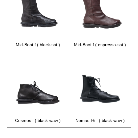
Mid-Boot f ( black-sat )
Mid-Boot f ( espresso-sat )
Cosmos f ( black-waw )
Nomad-Hi f ( black-waw )