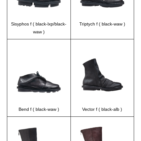
Sisyphos f ( black-lxp/black-
Triptych f ( black-waw )
waw )
Bend f ( black-waw )
Vector f ( black-alb )