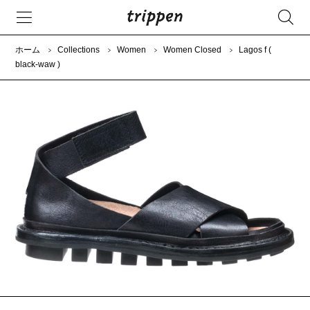
ホーム
Collections
Women
Women Closed
Lagos f (
black-waw )