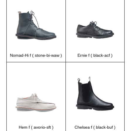
Nomad-Hi f ( stone-bi-waw )
Ernie f ( black-acf )
Hem f ( avorio-sft )
Chelsea f ( black-buf )