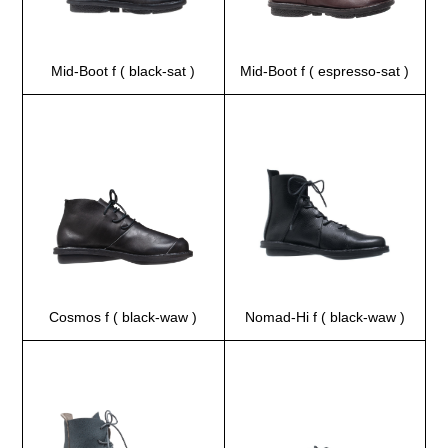
Mid-Boot f ( black-sat )
Mid-Boot f ( espresso-sat )
Cosmos f ( black-waw )
Nomad-Hi f ( black-waw )