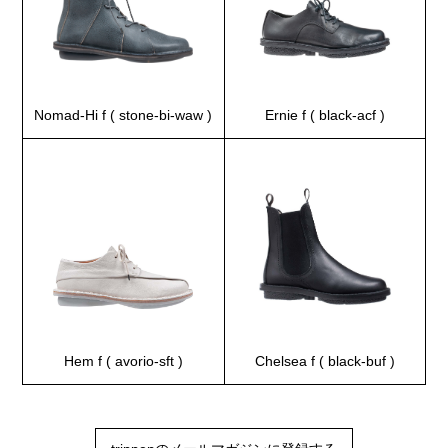
Nomad-Hi f ( stone-bi-waw )
Ernie f ( black-acf )
Hem f ( avorio-sft )
Chelsea f ( black-buf )