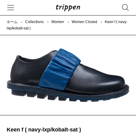
ホーム
Collections
Women
Women Closed
Keen f ( navy-
lxp/kobalt-sat )
Keen f ( navy-lxp/kobalt-sat )