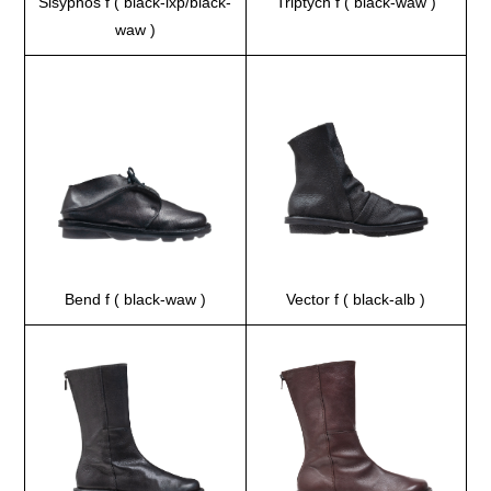
Sisyphos f ( black-lxp/black-
Triptych f ( black-waw )
waw )
Bend f ( black-waw )
Vector f ( black-alb )