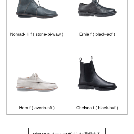
Nomad-Hi f ( stone-bi-waw )
Ernie f ( black-acf )
Hem f ( avorio-sft )
Chelsea f ( black-buf )