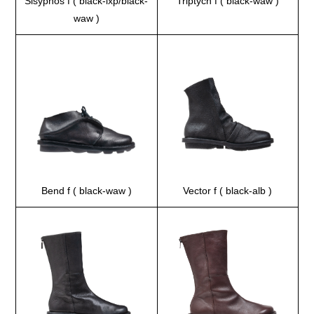
Sisyphos f ( black-lxp/black-
Triptych f ( black-waw )
waw )
Bend f ( black-waw )
Vector f ( black-alb )