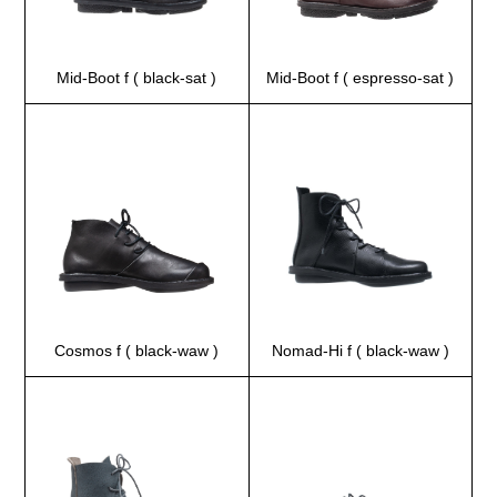
Mid-Boot f ( black-sat )
Mid-Boot f ( espresso-sat )
Cosmos f ( black-waw )
Nomad-Hi f ( black-waw )