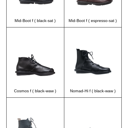
Mid-Boot f ( black-sat )
Mid-Boot f ( espresso-sat )
Cosmos f ( black-waw )
Nomad-Hi f ( black-waw )