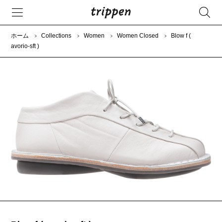
ホーム
Collections
Women
Women Closed
Blow f (
avorio-sft )