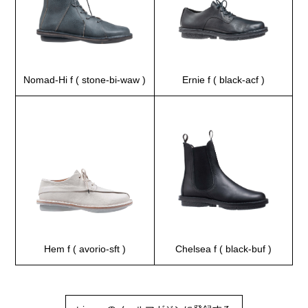
Nomad-Hi f ( stone-bi-waw )
Ernie f ( black-acf )
Hem f ( avorio-sft )
Chelsea f ( black-buf )