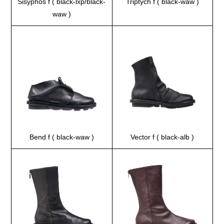
Sisyphos f ( black-lxp/black-
Triptych f ( black-waw )
waw )
Bend f ( black-waw )
Vector f ( black-alb )