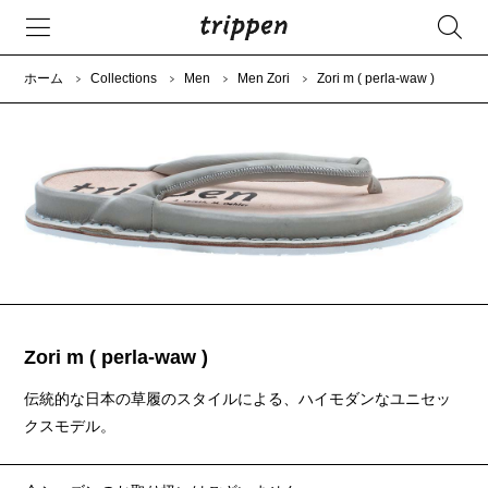
ホーム
Collections
Men
Men Zori
Zori m ( perla-waw )
Zori m ( perla-waw )
伝統的な日本の草履のスタイルによる、ハイモダンなユニセッ
クスモデル。