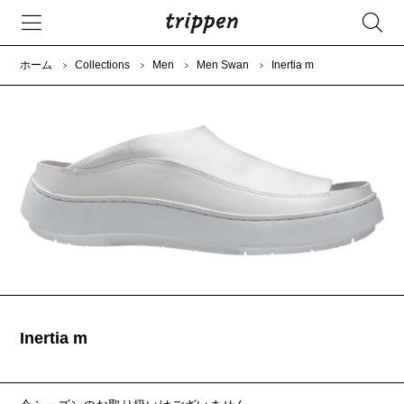
ホーム
Collections
Men
Men Swan
Inertia m
Inertia m