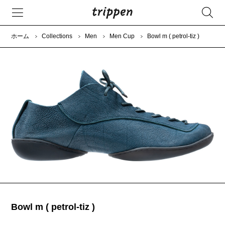
ホーム
Collections
Men
Men Cup
Bowl m ( petrol-tiz )
Bowl m ( petrol-tiz )