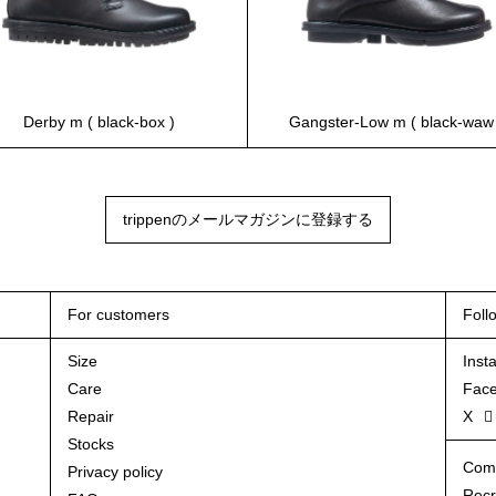
Derby m ( black-box )
Gangster-Low m ( black-waw
trippenのメールマガジンに登録する
For customers
Foll
Size
Inst
Care
Fac
Repair
X
Stocks
Com
Privacy policy
Recr