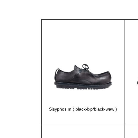
Sisyphos m ( black-lxp/black-waw )