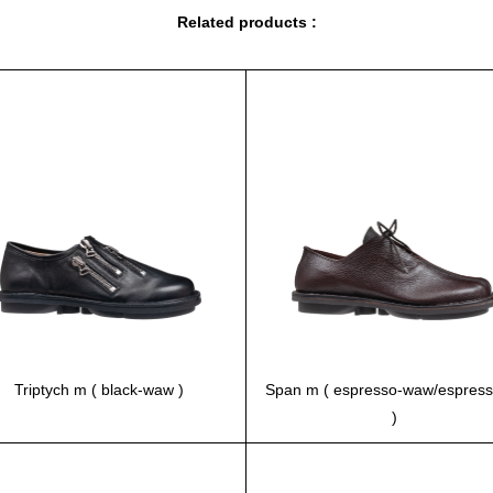
Related products :
Triptych m ( black-waw )
Span m ( espresso-waw/espresso
)