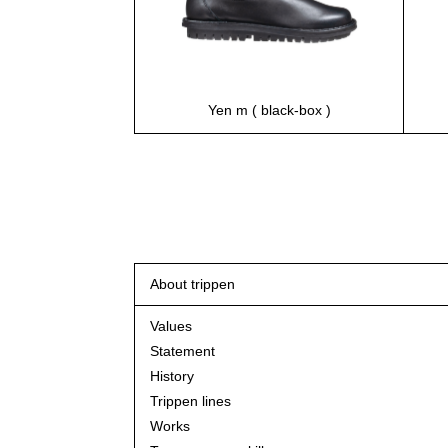
Yen m ( black-box )
About trippen
Values
Statement
History
Trippen lines
Works