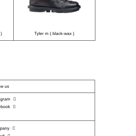
 )
Tyler m ( black-wax )
ow us
agram
ebook
pany
uit