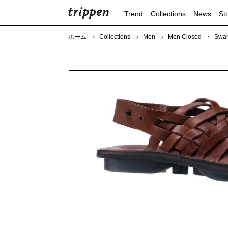
Trend
Collections
News
St
ホーム
Collections
Men
Men Closed
Swam